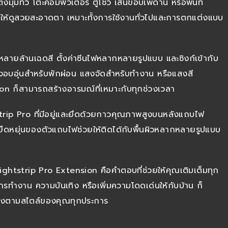
มทีวี โต๊ะคอมพิวเตอร์ ตู้โชว์ เส้นขอบเพดาน หรือพื้นที่
าศให้ดูสวยสะอาดตา เหมาะทั้งการใช้งานทั่วไปและการตกแต่งแบบ
หลายล้านเฉดสี ตั้งค่าซีนไฟหลากหลายรูปแบบ และซิงก์เข้ากับ
สงอบอุ่นสำหรับพักผ่อน แสงจัดสำหรับทำงาน หรือแสงสี
on ก็สามารถสร้างอารมณ์ที่เหมาะกับทุกช่วงเวลา
tstrip Pro ที่มีอยู่และยึดด้วยกาวคุณภาพสูงบนหลังแถบไฟ
วามยืดหยุ่นของตัวแถบไฟช่วยให้ติดได้กับพื้นผิวหลากหลายรูปแบบ
 Lightstrip Pro Extension คือคำตอบที่ช่วยให้คุณเติมเต็มทุก
ื่อการทำงาน ความบันเทิง หรือเพิ่มความโดดเด่นให้กับบ้าน ก็
รงตามสไตล์ของคุณทุกประการ