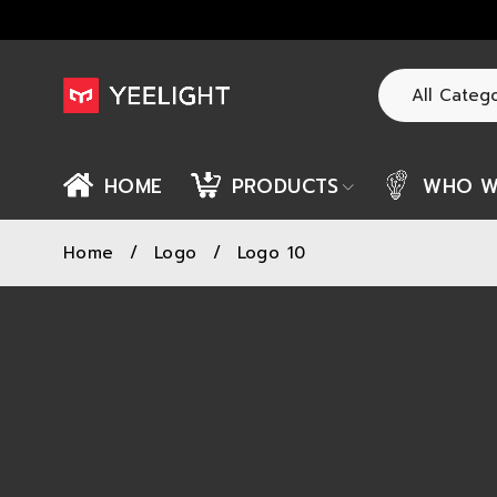
HOME
PRODUCTS
WHO W
Home
/
Logo
/
Logo 10