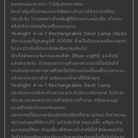
แสงถนอมสายตา ไม่มีแสงกระพริบ
โคมไฟรุ่นนี้ออกแบบมาให้เหมาะกับการใช้งานในชีวิต
ประจำวัน โดยเฉพาะสำหรับผู้ที่ต้องอ่านหนังสือ ทำงาน
หรือใช้งานต่อเนื่องเป็นเวลานาน
Yeelight 4-in-1 Rechargeable Desk Lamp ให้แสง
สีขาวนวลที่อุณหภูมิสี 4000K ซึ่งเป็นโทนแสงที่สบายตา
ไม่ขาวจ้าเกินไปและไม่เหลืองจนเกินไป
อีกทั้งยังลดปริมาณแสงสีฟ้า (Blue Light) และไม่มี
แสงกระพริบ ช่วยลดอาการล้าของดวงตาเมื่อต้องใช้
งานในช่วงเวลากลางคืนหรือใช้งานต่อเนื่องเป็นเวลานาน
ปรับความสว่างได้ พร้อมจดจำค่าที่ใช้ล่าสุด
Yeelight 4-in-1 Rechargeable Desk Lamp
รองรับการปรับระดับความสว่างได้ตามต้องการ ไม่ว่าจะ
ต้องการแสงสว่างมากสำหรับการทำงาน หรือแสงนุ่ม
นวลสำหรับใช้งานก่อนนอน
นอกจากนี้ยังมาพร้อมชิปอัจฉริยะที่สามารถจดจำค่าความ
สว่างล่าสุดที่ใช้งานไว้ แม้จะปิดไฟ ถอดปลั๊ก หรือชาร์จ
แบตเตอรี่ใหม่ ตัวเครื่องก็ยังคงจำค่าที่ตั้งไว้ก่อนหน้าได้
จึงไม่ต้องเสียเวลาปรับระดับแสงใหม่ทุกครั้งที่เปิดใช้งาน