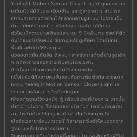
Yeelight Motion Sensor Closet Light ถูกออกแบบ
มาในสไตล์มินิมอล เรียบง่าย และดูสะอาดตา สามารถ
เข้ากับการตกแต่งบ้านได้หลากหลายรูปแบบ ไม่ว่าจะเป็น
บ้านสมัยใหม่ คอนโด หรือห้องนอนสไตล์มินิมอล
ตัวโคมมีความบางเพียงประมาณ 9 มิลลิเมตร ช่วยให้ติด
ตั้งได้แนบไปกับผนัง ชั้นวาง หรือตู้เสื้อผ้า โดยไม่กิน
พื้นที่และไม่ทำให้ห้องดูรก
ด้วยขนาดที่กะทัดรัด จึงเหมาะสำหรับการติดตั้งในจุดเล็ก
ๆ ที่ต้องการแสงสว่างเพิ่มเติมโดยเฉพาะ
ติดตั้งง่ายด้วยแม่เหล็ก ไม่ต้องเจาะผนัง
หนึ่งในข้อดีที่หลายคนชื่นชอบคือการติดตั้งที่สะดวกมาก
เพราะ Yeelight Motion Sensor Closet Light ใช้
ระบบแม่เหล็กในการยึดติดกับฐาน
เพียงติดฐานไว้บนผนัง ตู้ หรือบริเวณที่ต้องการ จากนั้น
นำตัวโคมไปวาง ก็พร้อมใช้งานได้ทันที โดยไม่ต้องเดิน
สายไฟ ไม่ต้องใช้สกรู และไม่จำเป็นต้องเจาะผนัง
เมื่อถึงเวลาชาร์จแบตเตอรี่ ก็สามารถดึงตัวโคมออกจาก
ฐานแม่เหล็กได้อย่างง่ายดาย
จึงเหมาะอย่างยิ่งสำหรับผู้ที่อยู่คอนโด หอพัก หรือผู้ที่ไม่