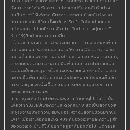
ไม่ได้หยุดอยู่แค่การเลือกโทนร้อนหรือโทนเย็นเท่านั้น แต่
ยังสามารถไล่ระดับความสว่างและปรับเฉดสีได้อย่าง
ละเอียด ทำให้ไฟดวงเดียวสามารถตอบโจทย์ได้หลาย
สถานการณ์ในชีวิต ตั้งแต่การเริ่มต้นวันใหม่ด้วยแสง
สว่างสดใส ไปจนถึงการปิดท้ายวันด้วยแสงนุ่มนวลที่
ช่วยให้รู้สึกผ่อนคลายมากขึ้น
เมื่อมองลึกลงไป แสงไฟยังมีผลต่อ “อารมณ์ของพื้นที่”
อย่างชัดเจน ห้องเดียวกันอาจให้ความรู้สึกแตกต่างกัน
อย่างสิ้นเชิงเพียงแค่เปลี่ยนโทนแสง เช่น ห้องทำงานที่ดู
เคร่งเครียดสามารถกลายเป็นพื้นที่สบายตาได้ทันทีเมื่อ
เปลี่ยนเป็นแสงอุ่น หรือห้องนั่งเล่นที่เรียบง่ายก็สามารถ
กลายเป็นพื้นที่มีชีวิตชีวาได้เมื่อใช้แสงที่สว่างและเย็นขึ้น
การควบคุมแสงจึงเป็นเหมือนการออกแบบบรรยากาศ
ของบ้านด้วยตัวเอง
ท้ายที่สุดแล้ว โคมไฟอัจฉริยะจาก Yeelight ไม่ได้เป็น
เพียงเทคโนโลยีเพื่อความสะดวกสบาย แต่เป็นสิ่งที่ช่วย
ให้ผู้ใช้งานเข้าใจความสัมพันธ์ระหว่างแสงกับชีวิตมากขึ้น
เพราะเมื่อเราเลือกแสงได้เหมาะกับช่วงเวลาและความรู้สึก
ของตัวเอง บ้านก็ไม่ใช่แค่ที่อยู่อาศัยอีกต่อไป แต่กลาย