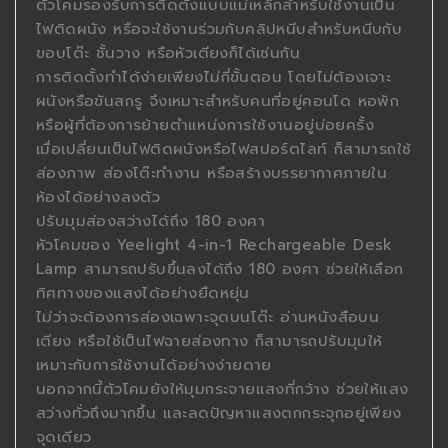
ตัวโคมรองรับการติดตั้งแบบแม่เหล็กสำหรับใช้งานเป็น
ไฟติดผนัง หรือจะใช้งานร่วมกับคลิปหนีบสำหรับหนีบกับ
ขอบโต๊ะ ชั้นวาง หรือหัวเตียงก็ได้เช่นกัน
การติดตั้งทำได้ง่ายเพียงไม่กี่ขั้นตอน โดยไม่ต้องเจาะ
ผนังหรือขันสกรู จึงเหมาะสำหรับคนที่อยู่คอนโด หอพัก
หรือผู้ที่ต้องการย้ายตำแหน่งการใช้งานอยู่บ่อยครั้ง
เมื่อเปลี่ยนเป็นไฟติดผนังหรือไฟสปอร์ตไลท์ ก็สามารถใช้
ส่องภาพ ส่องโต๊ะทำงาน หรือสร้างบรรยากาศภายใน
ห้องได้อย่างลงตัว
ปรับมุมส่องสว่างได้ถึง 180 องศา
หัวโคมของ Yeelight 4-in-1 Rechargeable Desk
Lamp สามารถปรับขึ้นลงได้ถึง 180 องศา ช่วยให้เลือก
ทิศทางของแสงได้อย่างยืดหยุ่น
ไม่ว่าจะต้องการส่องเฉพาะจุดบนโต๊ะ อ่านหนังสือบน
เตียง หรือใช้เป็นไฟฉายส่องทาง ก็สามารถปรับมุมให้
เหมาะกับการใช้งานได้อย่างง่ายดาย
นอกจากนี้ตัวโคมยังให้มุมกระจายแสงที่กว้าง ช่วยให้แสง
สว่างทั่วถึงมากขึ้น และลดปัญหาแสงตกกระจุกอยู่เพียง
จุดเดียว