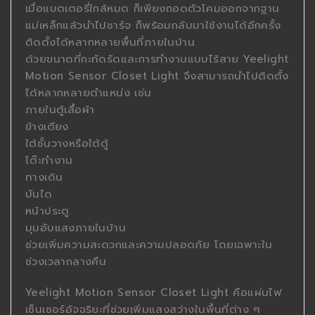
เมื่อแบตเตอรี่ใกล้หมด ก็เพียงถอดตัวโคมออกจากฐาน
แม่เหล็กแล้วนำไปชาร์จ ก็พร้อมกลับมาใช้งานได้อีกครั้ง
ติดตั้งได้หลากหลายพื้นที่ภายในบ้าน
ด้วยขนาดที่กะทัดรัดและการทำงานแบบไร้สาย Yeelight
Motion Sensor Closet Light จึงสามารถนำไปติดตั้ง
ได้หลากหลายตำแหน่ง เช่น
ภายในตู้เสื้อผ้า
ข้างเตียง
ใต้ชั้นวางหรือใต้ตู้
โต๊ะทำงาน
ทางเดิน
บันได
หน้าประตู
มุมอับแสงภายในบ้าน
ช่วยเพิ่มความสะดวกและความปลอดภัย โดยเฉพาะใน
ช่วงเวลากลางคืน
Yeelight Motion Sensor Closet Light คือแผ่นไฟ
เซ็นเซอร์อัจฉริยะที่ช่วยเพิ่มแสงสว่างในพื้นที่ต่าง ๆ