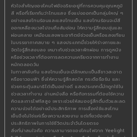
หัวใจสำคัญของโคมไฟอัจฉริยะอยู่ที่การควบคุมอุณหภูมิ
สี หรือที่เรียกกันว่าโทนแสง ซึ่งแบ่งออกเป็นกลุ่มใหญ่ ๆ
อย่างแสงโทนร้อนและแสงโทนเย็น แสงโทนร้อนจะมีสี
ออกเหลืองนวลไปจนถึงส้มอ่อน ให้ความรู้สึกอบอุ่นและ
ผ่อนคลาย เหมือนแสงพระอาทิตย์ช่วงเย็นหรือแสงเทียน
ในบรรยากาศสบาย ๆ แสงประเภทนี้ช่วยให้ร่างกายและ
จิตใจรู้สึกสงบลง เหมาะกับช่วงเวลาพักผ่อน การดูหนัง
หรือช่วงเวลาที่ต้องการลดความเครียดจากการทำงาน
หนักตลอดวัน
ในทางกลับกัน แสงโทนเย็นจะมีลักษณะเป็นสีขาวสะอาด
หรือขาวอมฟ้า ซึ่งให้ความรู้สึกสดใส กระตือรือร้น และ
ช่วยกระตุ้นสมาธิได้เป็นอย่างดี แสงประเภทนี้มักถูกใช้ใน
ช่วงเวลาทำงาน อ่านหนังสือ หรือกิจกรรมที่ต้องใช้ความ
คิดและการโฟกัสสูง เพราะช่วยให้สมองรู้สึกตื่นตัวและลด
ความง่วงได้อย่างมีประสิทธิภาพ การเลือกใช้แสงโทน
เย็นจึงไม่ใช่แค่เรื่องความสวยงาม แต่เกี่ยวข้องกับ
ประสิทธิภาพในการใช้ชีวิตประจำวันโดยตรง
สิ่งที่น่าสนใจคือ ความสามารถของโคมไฟจาก Yeelight