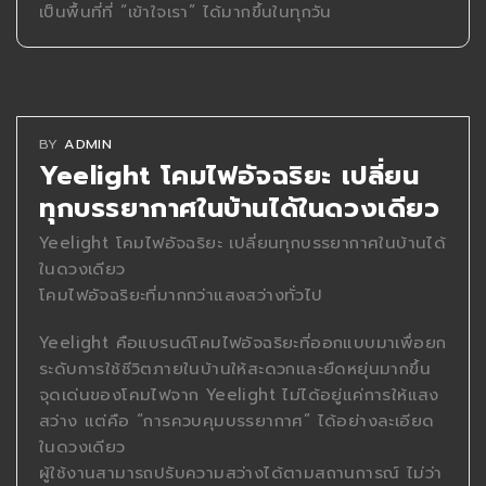
เป็นพื้นที่ที่ “เข้าใจเรา” ได้มากขึ้นในทุกวัน
BY
ADMIN
Yeelight โคมไฟอัจฉริยะ เปลี่ยน
ทุกบรรยากาศในบ้านได้ในดวงเดียว
Yeelight โคมไฟอัจฉริยะ เปลี่ยนทุกบรรยากาศในบ้านได้
ในดวงเดียว
โคมไฟอัจฉริยะที่มากกว่าแสงสว่างทั่วไป
Yeelight คือแบรนด์โคมไฟอัจฉริยะที่ออกแบบมาเพื่อยก
ระดับการใช้ชีวิตภายในบ้านให้สะดวกและยืดหยุ่นมากขึ้น
จุดเด่นของโคมไฟจาก Yeelight ไม่ได้อยู่แค่การให้แสง
สว่าง แต่คือ “การควบคุมบรรยากาศ” ได้อย่างละเอียด
ในดวงเดียว
ผู้ใช้งานสามารถปรับความสว่างได้ตามสถานการณ์ ไม่ว่า