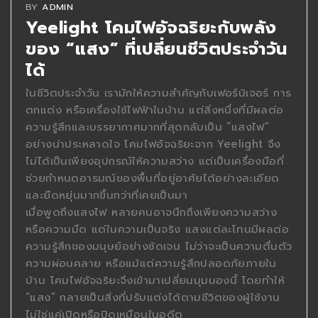
BY
ADMIN
Yeelight โคมไฟอัจฉริยะกับพลัง
ของ “แสง” ที่เปลี่ยนชีวิตประจำวัน
ได้
ในชีวิตประจำวัน เรามักให้ความสำคัญกับเฟอร์นิเจอร์ การ
ตกแต่ง หรือเครื่องใช้ไฟฟ้าในบ้าน แต่สิ่งหนึ่งที่มีผลต่อ
ความรู้สึกและบรรยากาศมากที่สุดกลับเป็น “แสงไฟ”
อย่างน่าประหลาดใจ โคมไฟอัจฉริยะจาก Yeelight จึง
ไม่ได้เป็นเพียงอุปกรณ์ให้ความสว่าง แต่เป็นเครื่องมือที่
ช่วยกำหนดอารมณ์ของพื้นที่อยู่อาศัยได้อย่างละเอียด
และยืดหยุ่นมากขึ้นกว่าที่เคยเป็นมา
เมื่อพูดถึงแสงไฟ หลายคนอาจนึกถึงเพียงความสว่าง
หรือความมืด แต่ในความเป็นจริง แสงแต่ละโทนมีผลต่อ
ความรู้สึกของมนุษย์อย่างชัดเจน ไม่ว่าจะเป็นความตื่นตัว
ความผ่อนคลาย หรือแม้แต่ความรู้สึกปลอดภัยภายใน
บ้าน โคมไฟอัจฉริยะจึงเข้ามาเปลี่ยนมุมมองนี้ โดยทำให้
“แสง” กลายเป็นสิ่งที่ปรับแต่งได้ตามชีวิตของผู้ใช้งาน
ไม่ใช่แค่เปิดหรือปิดเหมือนในอดีต