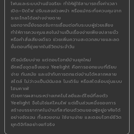
โฟนและระบบบ้านอัจฉริยะ ทำให้ผู้ใช้สามารถตั้งค่าเวลา
เปิด–ปิดไฟ ปรับแสงล่วงหน้า หรือแม้กระทั่งควบคุมจาก
ระยะไกลได้อย่างง่ายดาย
นอกจากนี้ยังรองรับการเชื่อมต่อกับระบบผู้ช่วยเสียง
ทำให้การควบคุมแสงในบ้านเป็นเรื่องง่ายเพียงปลายนิ้ว
หรือคำสั่งเสียงเดียว ช่วยเพิ่มความสะดวกสบายและลด
ขั้นตอนที่ยุ่งยากในชีวิตประจำวัน
ดีไซน์เรียบง่าย แต่ตอบโจทย์บ้านยุคใหม่
อีกหนึ่งจุดแข็งของ Yeelight คือการออกแบบที่เรียบ
ง่าย ทันสมัย และเข้ากับการตกแต่งบ้านได้หลากหลาย
สไตล์ ไม่ว่าจะเป็นมินิมอล โมเดิร์น หรือสไตล์อบอุ่นแบบ
โฮมคาเฟ่
ด้วยการผสานระหว่างเทคโนโลยีและดีไซน์ที่ลงตัว
Yeelight จึงไม่ใช่แค่โคมไฟ แต่เป็นส่วนหนึ่งของการ
สร้างบรรยากาศในบ้านที่สะท้อนตัวตนของผู้อยู่อาศัยได้
อย่างชัดเจน ทั้งสวยงาม ใช้งานง่าย และตอบโจทย์ชีวิต
ยุคดิจิทัลอย่างแท้จริง