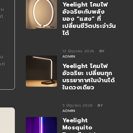
Yeelight โคมไฟ
าน
อัจฉริยะกับพลัง
ด้
ของ “แสง” ที่
เปลี่ยนชีวิตประจำวัน
ะ
ได้
12 มิถุนายน 2026
BY
อม
ADMIN
แต่
Yeelight โคมไฟ
อัจฉริยะ เปลี่ยนทุก
บรรยากาศในบ้านได้
ในดวงเดียว
5 มิถุนายน 2026
BY
ADMIN
Yeelight
Mosquito