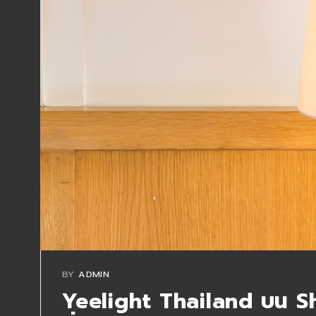
BY
ADMIN
Yeelight Thailand บน Sh