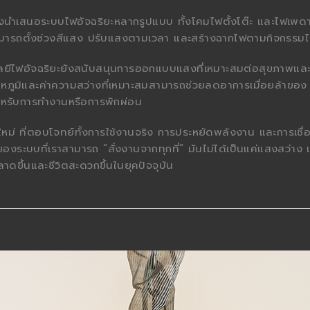
t ซึ่งนำเสนอระบบไฟอัจฉริยะหลากรูปแบบ ทั้งโคมไฟตั้งโต๊ะ และไฟเพด
ามารถตั้งช่วงสีแสง ปรับแสงตามเวลา และสร้างฉากไฟตามกิจกรรมไ
ลยีไฟอัจฉริยะยังสนับสนุนการออกแบบแสงที่เหมาะสมต่อสุขภาพแล
ภูมิและค่าความสว่างที่เหมาะสมสามารถช่วยลดอาการเมื่อยล้าของ
หรับการทำงานหรือการพักผ่อน
ม่ ที่ตอบโจทย์ทั้งการใช้งานจริง การประหยัดพลังงาน และการเชื่
องระบบที่เราสามารถ “สั่งงานจากทุกที่” มันไม่ได้เป็นแค่แสงสว่าง 
ลาดขึ้นและชีวิตสะดวกขึ้นในยุคปัจจุบัน