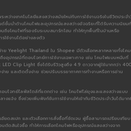
ะหว่างเทคโนโลยีแสงสว่างสมัยใหม่กับการใช้งานจริงในชีวิตประจำว
ด์ชั้นนำด้านโคมไฟและอุปกรณ์แสงสว่างอัจฉริยะที่ได้รับความนิยมทั
จนถึงโคมไฟที่รองรับระบบสมาร์ทโฮม ทำให้ทุกพื้นที่ในบ้านหรือ
รใช้งานได้อย่างลงตัว
ถึงง่าย Yeelight Thailand ใน Shopee มีตัวเลือกหลากหลายทั้งโค
งอุปกรณ์ที่ตอบโจทย์การใช้งานเฉพาะทาง เช่น โคมไฟแบบหนีบที่
LED Clip Light ซึ่งได้รับรีวิวสูงถึง 4.9 ดาวจากผู้ใช้มากกว่า 40
์เรียบง่าย และติดตั้งง่าย ช่วยปรับบรรยากาศการทำงานหรือการอ่าน
่ตอบโจทย์ไลฟ์สไตล์ที่แตกต่าง เช่น โคมไฟไล่ยุงและแสงสว่างแบบ
แจ้ง ซึ่งช่วยเพิ่มฟังก์ชันการใช้งานให้เข้ากับชีวิตประจำวันได้มากย
ยดสเปก และตัวเลือกการสั่งซื้อที่ชัดเจน ผู้ซื้อสามารถเปรียบเทียบ
นตัดสินใจซื้อ ทำให้การเลือกโคมไฟหรืออุปกรณ์แสงสว่างจาก