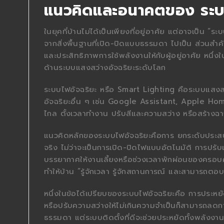
แนวคิดและอนาคตของ ระบบไ
ในยุคที่บ้านไม่ได้เป็นเพียงที่อยู่อาศัย แต่อาจเป็น “
จากสิ่งพื้นฐานที่เปิด-ปิดแบบธรรมดา ไปเป็น ส่วนส
และประสิทธิภาพการใช้พลังงานให้กับผู้อยู่อาศัย หนึ่งใ
ด้านระบบแสงสว่างอัจฉริยะระดับโลก
ระบบไฟอัจฉริยะ หรือ Smart Lighting คือระบบแสงสว
อัจฉริยะอื่น ๆ เช่น Google Assistant, Apple Ho
ไกล ตั้งเวลาทำงาน ปรับสีและความสว่าง หรือสร้างฉ
แนวคิดหลักของระบบไฟอัจฉริยะคือการ ยกระดับประสบ
จริง ไม่ว่าจะเป็นการเปิด-ปิดไฟแบบอัตโนมัติ การปร
บรรยากาศให้งานเลี้ยงหรือช่วงเวลาพักผ่อนของครอบครั
ทำให้บ้าน “รู้จักเวลา รู้จักสถานการณ์ และสามารถต
หนึ่งในข้อได้เปรียบของระบบไฟอัจฉริยะคือ การประหย
หรือปรับความสว่างให้ไม่เกินความจำเป็นก็สามารถลด
ธรรมดา แต่ระบบติดตั้งที่ดีจะช่วยประหยัดทั้งพลัง