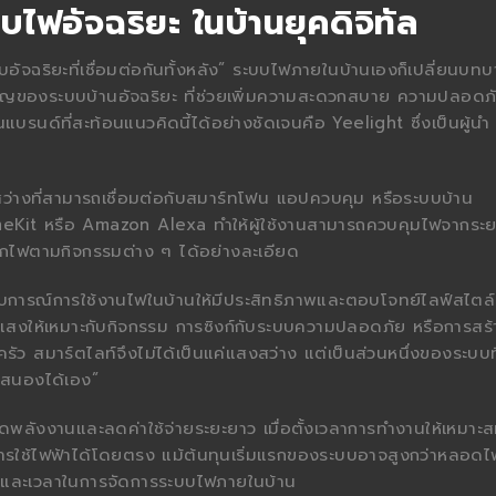
ฟอัจฉริยะ ในบ้านยุคดิจิทัล
ระบบอัจฉริยะที่เชื่อมต่อกันทั้งหลัง” ระบบไฟภายในบ้านเองก็เปลี่ยนบท
ำคัญของระบบบ้านอัจฉริยะ ที่ช่วยเพิ่มความสะดวกสบาย ความปลอดภ
นแบรนด์ที่สะท้อนแนวคิดนี้ได้อย่างชัดเจนคือ Yeelight ซึ่งเป็นผู้นำ
่างที่สามารถเชื่อมต่อกับสมาร์ทโฟน แอปควบคุม หรือระบบบ้าน
meKit หรือ Amazon Alexa ทำให้ผู้ใช้งานสามารถควบคุมไฟจากระย
ากไฟตามกิจกรรมต่าง ๆ ได้อย่างละเอียด
การณ์การใช้งานไฟในบ้านให้มีประสิทธิภาพและตอบโจทย์ไลฟ์สไตล์
ับแสงให้เหมาะกับกิจกรรม การซิงก์กับระบบความปลอดภัย หรือการสร้
ว สมาร์ตไลท์จึงไม่ได้เป็นแค่แสงสว่าง แต่เป็นส่วนหนึ่งของระบบที
อบสนองได้เอง”
ัดพลังงานและลดค่าใช้จ่ายระยะยาว เมื่อตั้งเวลาการทำงานให้เหมาะ
การใช้ไฟฟ้าได้โดยตรง แม้ต้นทุนเริ่มแรกของระบบอาจสูงกว่าหลอดไ
งานและเวลาในการจัดการระบบไฟภายในบ้าน