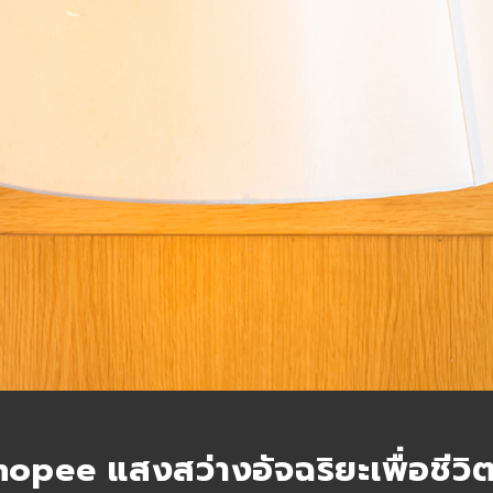
opee แสงสว่างอัจฉริยะเพื่อชีวิ