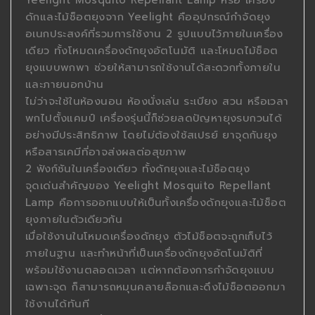
Yeelight Mosquito Repellant Lamp หรือ เครื่อง
ดักและไม้ช็อตยุงจาก Yeelight คืออุปกรณ์กำจัดยุง
อเนกประสงค์ที่รวมการใช้งาน 2 รูปแบบไว้ภายในเครื่อง
เดียว ทั้งโหมดเครื่องดักยุงอัตโนมัติ และโหมดไม้ช็อต
ยุงแบบพกพา ช่วยให้สามารถใช้งานได้สะดวกทั้งภายใน
และภายนอกบ้าน
ไม่ว่าจะใช้ในห้องนอน ห้องนั่งเล่น ระเบียง สวน หรือเวลา
พกไปตั้งแคมป์ เครื่องรุ่นนี้ก็ช่วยลดปัญหายุงรบกวนได้
อย่างมีประสิทธิภาพ โดยไม่ต้องใช้สเปรย์ ยาจุดกันยุง
หรือสารเคมีที่อาจส่งผลต่อสุขภาพ
2 ฟังก์ชันในเครื่องเดียว ทั้งดักยุงและไม้ช็อตยุง
จุดเด่นสำคัญของ Yeelight Mosquito Repellant
Lamp คือการออกแบบให้เป็นทั้งเครื่องดักยุงและไม้ช็อต
ยุงภายในตัวเดียวกัน
เมื่อใช้งานในโหมดเครื่องดักยุง ตัวไม้ช็อตจะถูกเก็บไว้
ภายในฐาน และทำหน้าที่เป็นเครื่องดักยุงอัตโนมัติที่
พร้อมใช้งานตลอดเวลา แต่หากต้องการกำจัดยุงแบบ
เฉพาะจุด ก็สามารถหมุนคลายล็อกและดึงไม้ช็อตออกมา
ใช้งานได้ทันที