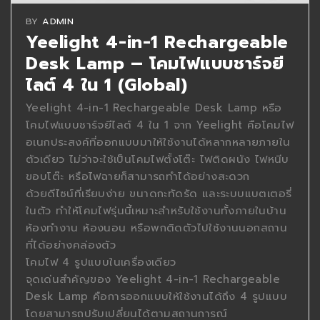
BY
ADMIN
Yeelight 4-in-1 Rechargeable
Desk Lamp – โคมไฟแบบชาร์จยี
ไลต์ 4 ใน 1 (Global)
Yeelight 4-in-1 Rechargeable Desk Lamp หรือ
โคมไฟแบบชาร์จยีไลต์ 4 ใน 1 จาก Yeelight คือโคมไฟ
อเนกประสงค์ที่ออกแบบมาให้ใช้งานได้หลากหลายภายใน
ตัวเดียว ไม่ว่าจะใช้เป็นโคมไฟตั้งโต๊ะ ไฟติดผนัง ไฟหนีบ
ขอบโต๊ะ หรือไฟฉายก็สามารถทำได้อย่างสะดวก
ด้วยดีไซน์ที่เรียบง่าย ขนาดกะทัดรัด และระบบแบตเตอรี่
ในตัว ทำให้โคมไฟรุ่นนี้เหมาะสำหรับใช้งานทั้งภายในบ้าน
ห้องทำงาน ห้องนอน หรือพกติดตัวไปใช้งานนอกสถาน
ที่ได้อย่างคล่องตัว
โคมไฟ 4 รูปแบบในเครื่องเดียว
จุดเด่นสำคัญของ Yeelight 4-in-1 Rechargeable
Desk Lamp คือการออกแบบให้ใช้งานได้ถึง 4 รูปแบบ
โดยสามารถปรับเปลี่ยนได้ตามสถานการณ์