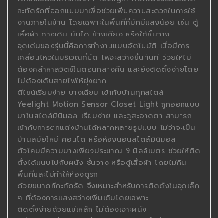
กะทัดรัดที่ออกแบบมาเพื่อช่วยเพิ่มความสะดวกในการใช้
งานภายในบ้าน โดยเฉพาะในพื้นที่ที่มักมีแสงน้อย เช่น ตู้
เสื้อผ้า ทางเดิน บันได ข้างเตียง หรือใต้ชั้นวาง
จุดเด่นของรุ่นนี้คือการทำงานแบบอัตโนมัติ เมื่อมีการ
เคลื่อนไหวในบริเวณที่มืด ไฟจะสว่างขึ้นทันที ช่วยให้ไม่
ต้องคลำหาสวิตช์ในตอนกลางคืน และยังติดตั้งง่ายโดย
ไม่ต้องเดินสายไฟให้ยุ่งยาก
ดีไซน์เรียบง่าย บางเฉียบ เข้ากับบ้านทุกสไตล์
Yeelight Motion Sensor Closet Light ถูกออกแบบ
มาในสไตล์มินิมอล เรียบง่าย และดูสะอาดตา สามารถ
เข้ากับการตกแต่งบ้านได้หลากหลายรูปแบบ ไม่ว่าจะเป็น
บ้านสมัยใหม่ คอนโด หรือห้องนอนสไตล์มินิมอล
ตัวโคมมีความบางเพียงประมาณ 9 มิลลิเมตร ช่วยให้ติด
ตั้งได้แนบไปกับผนัง ชั้นวาง หรือตู้เสื้อผ้า โดยไม่กิน
พื้นที่และไม่ทำให้ห้องดูรก
ด้วยขนาดที่กะทัดรัด จึงเหมาะสำหรับการติดตั้งในจุดเล็ก
ๆ ที่ต้องการแสงสว่างเพิ่มเติมโดยเฉพาะ
ติดตั้งง่ายด้วยแม่เหล็ก ไม่ต้องเจาะผนัง