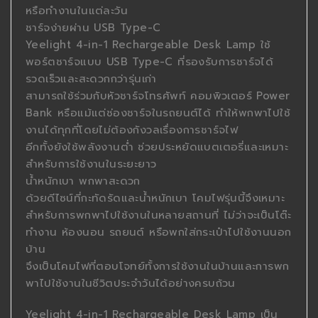
หรือทำงานในแต่ละวัน
ชาร์จง่ายผ่าน USB Type-C
Yeelight 4-in-1 Rechargeable Desk Lamp ใช้
พอร์ตชาร์จแบบ USB Type-C ที่รองรับการชาร์จได้
รวดเร็วและสะดวกกว่ารุ่นเก่า
สามารถใช้ร่วมกับหัวชาร์จโทรศัพท์ คอมพิวเตอร์ Power
Bank หรือแม้แต่ช่องชาร์จในรถยนต์ได้ ทำให้พกพาไปใช้
งานได้ทุกที่โดยไม่ต้องกังวลเรื่องการชาร์จไฟ
อีกทั้งยังใช้พลังงานต่ำ ช่วยประหยัดแบตเตอรี่และเหมาะ
สำหรับการใช้งานในระยะยาว
น้ำหนักเบา พกพาสะดวก
ด้วยดีไซน์ที่กะทัดรัดและน้ำหนักเบา โคมไฟรุ่นนี้จึงเหมาะ
สำหรับการพกพาไปใช้งานในหลายสถานที่ ไม่ว่าจะเป็นโต๊ะ
ทำงาน ห้องนอน รถยนต์ หรือพกใส่กระเป๋าไปใช้งานนอก
บ้าน
จึงเป็นโคมไฟที่ตอบโจทย์ทั้งการใช้งานในบ้านและการพก
พาไปใช้งานในชีวิตประจำวันได้อย่างครบถ้วน
Yeelight 4-in-1 Rechargeable Desk Lamp เป็น