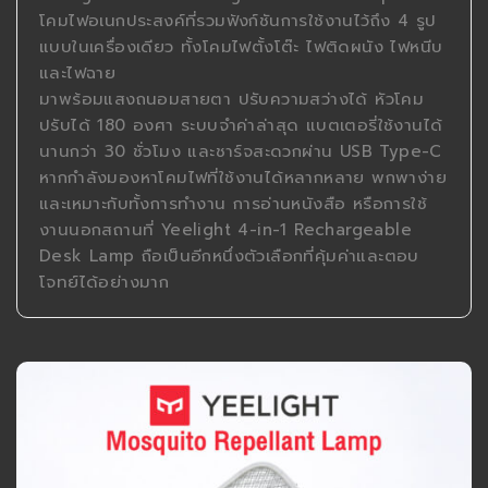
โคมไฟอเนกประสงค์ที่รวมฟังก์ชันการใช้งานไว้ถึง 4 รูป
แบบในเครื่องเดียว ทั้งโคมไฟตั้งโต๊ะ ไฟติดผนัง ไฟหนีบ
และไฟฉาย
มาพร้อมแสงถนอมสายตา ปรับความสว่างได้ หัวโคม
ปรับได้ 180 องศา ระบบจำค่าล่าสุด แบตเตอรี่ใช้งานได้
นานกว่า 30 ชั่วโมง และชาร์จสะดวกผ่าน USB Type-C
หากกำลังมองหาโคมไฟที่ใช้งานได้หลากหลาย พกพาง่าย
และเหมาะกับทั้งการทำงาน การอ่านหนังสือ หรือการใช้
งานนอกสถานที่ Yeelight 4-in-1 Rechargeable
Desk Lamp ถือเป็นอีกหนึ่งตัวเลือกที่คุ้มค่าและตอบ
โจทย์ได้อย่างมาก