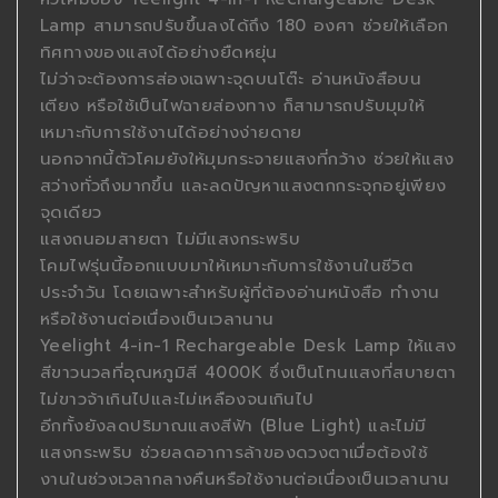
Lamp สามารถปรับขึ้นลงได้ถึง 180 องศา ช่วยให้เลือก
ทิศทางของแสงได้อย่างยืดหยุ่น
ไม่ว่าจะต้องการส่องเฉพาะจุดบนโต๊ะ อ่านหนังสือบน
เตียง หรือใช้เป็นไฟฉายส่องทาง ก็สามารถปรับมุมให้
เหมาะกับการใช้งานได้อย่างง่ายดาย
นอกจากนี้ตัวโคมยังให้มุมกระจายแสงที่กว้าง ช่วยให้แสง
สว่างทั่วถึงมากขึ้น และลดปัญหาแสงตกกระจุกอยู่เพียง
จุดเดียว
แสงถนอมสายตา ไม่มีแสงกระพริบ
โคมไฟรุ่นนี้ออกแบบมาให้เหมาะกับการใช้งานในชีวิต
ประจำวัน โดยเฉพาะสำหรับผู้ที่ต้องอ่านหนังสือ ทำงาน
หรือใช้งานต่อเนื่องเป็นเวลานาน
Yeelight 4-in-1 Rechargeable Desk Lamp ให้แสง
สีขาวนวลที่อุณหภูมิสี 4000K ซึ่งเป็นโทนแสงที่สบายตา
ไม่ขาวจ้าเกินไปและไม่เหลืองจนเกินไป
อีกทั้งยังลดปริมาณแสงสีฟ้า (Blue Light) และไม่มี
แสงกระพริบ ช่วยลดอาการล้าของดวงตาเมื่อต้องใช้
งานในช่วงเวลากลางคืนหรือใช้งานต่อเนื่องเป็นเวลานาน