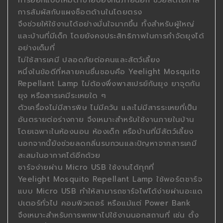
การออกแบบให้มีตาข่ายป้องกันภายนอก ช่วยลดโอกาส
การสัมผัสกับแผงช็อตด้านในโดยตรง
จึงช่วยให้ใช้งานได้อย่างมั่นใจมากขึ้น ทั้งสำหรับผู้ใหญ่
และบ้านที่มีเด็ก โดยยังคงประสิทธิภาพในการกำจัดยุงได้
อย่างเต็มที่
ไม่ใช้สารเคมี ปลอดภัยต่อคนและสัตว์เลี้ยง
หนึ่งในข้อดีที่หลายคนชื่นชอบคือ Yeelight Mosquito
Repellant Lamp ไม่ต้องพึ่งพาสเปรย์กันยุง ยาจุดกัน
ยุง หรือสารเคมีระเหยใด ๆ
ตัวเครื่องไม่มีสารพิษ ไม่มีควัน และไม่มีสารระเหยที่เป็น
อันตรายต่อร่างกาย จึงเหมาะสำหรับใช้งานภายในบ้าน
โดยเฉพาะในห้องนอน ห้องเด็ก หรือบ้านที่มีสัตว์เลี้ยง
นอกจากนี้ยังช่วยลดกลิ่นรบกวนและปัญหาจากสารเคมี
สะสมในอากาศได้อีกด้วย
ชาร์จง่ายผ่าน Micro USB ใช้งานได้ทุกที่
Yeelight Mosquito Repellant Lamp ใช้พอร์ตชาร์จ
แบบ Micro USB ทำให้สามารถชาร์จไฟได้ง่ายผ่านอะแด
ปเตอร์ทั่วไป คอมพิวเตอร์ หรือแม้แต่ Power Bank
จึงเหมาะสำหรับการพกพาไปใช้งานนอกสถานที่ เช่น ตั้ง